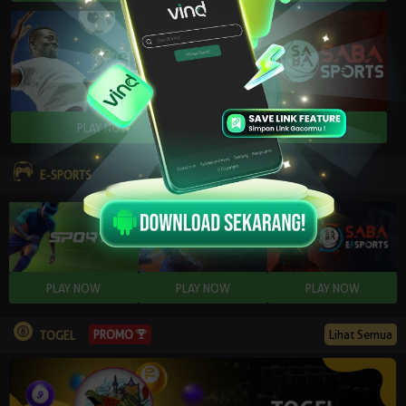
E-SPORTS
Lihat Semua
PROMO
TOGEL