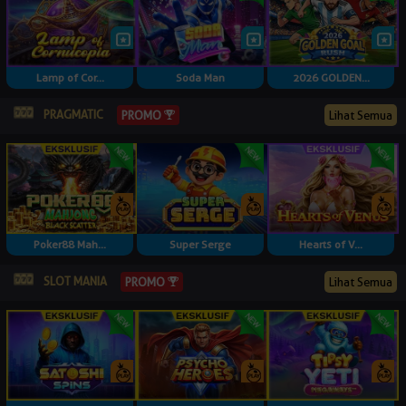
Lamp of Cor...
Soda Man
2026 GOLDEN...
PRAGMATIC
Lihat Semua
PROMO
Poker88 Mah...
Super Serge
Hearts of V...
SLOT MANIA
Lihat Semua
PROMO