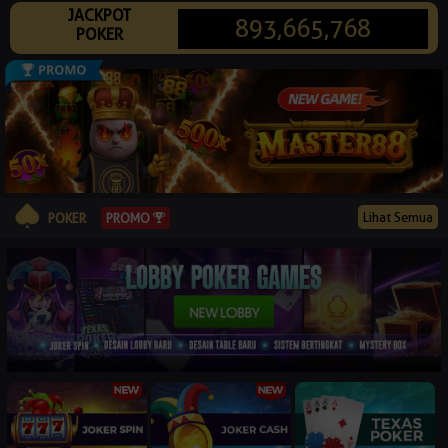
JACKPOT
© 2026 p88-2024.com. All Rights Reserved | 18+
893,665,768
POKER
Lihat Semua
PROMO
POKER