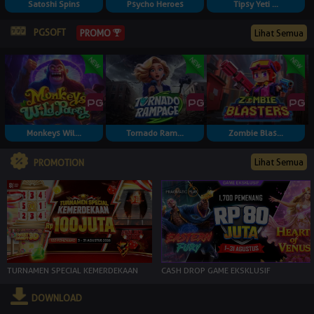
Satoshi Spins
Psycho Heroes
Tipsy Yeti ...
PGSOFT
Lihat Semua
PROMO
Monkeys Wil...
Tornado Ram...
Zombie Blas...
Lihat Semua
PROMOTION
TURNAMEN SPECIAL KEMERDEKAAN
CASH DROP GAME EKSKLUSIF
DOWNLOAD