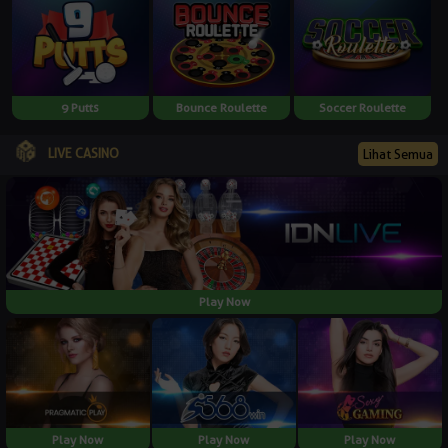
9 Putts
Bounce Roulette
Soccer Roulette
LIVE CASINO
Lihat Semua
Play Now
Play Now
Play Now
Play Now