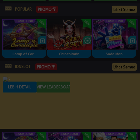
POPULAR
Lihat Semua
PROMO
Lamp of Cor...
Chinchirorin
Soda Man
IDNSLOT
Lihat Semua
PROMO