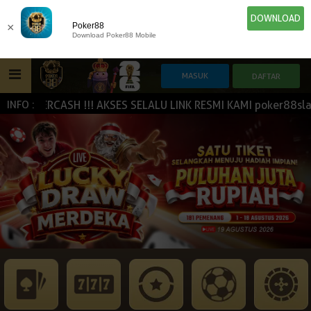
DOWNLOAD
×
Poker88
Download Poker88 Mobile
OKERCASH !!! AKSES SELALU LINK RESMI KAMI poker88slay.co
INFO :
HOME
IDN E-LOTTERY
POKER
SLOT GAME
NEW
NEW
SPORTBOOK
LIVE CASINO
IDNLIVE
NEW
ESPORTS
TOGEL
ARCADE
NEW
NEW
NEW
TEMBAK IKAN
IDNRAFFLE
IDNTRADE