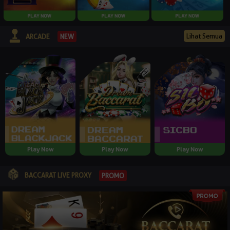
Lihat Semua
NEW
ARCADE
Play Now
Play Now
Play Now
BACCARAT LIVE PROXY
PROMO