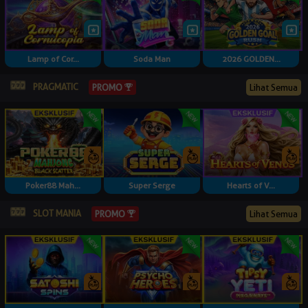
Lamp of Cor...
Soda Man
2026 GOLDEN...
PRAGMATIC
Lihat Semua
PROMO
Poker88 Mah...
Super Serge
Hearts of V...
SLOT MANIA
Lihat Semua
PROMO