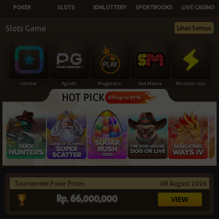
POKER
SLOTS
IDNLOTTERY
SPORTBOOKS
LIVE CASINO
NEW
Slots Game
Lihat Semua
TANGKAS
RTP
DEPOSIT
WITHDRAW
Idnslot
Pgsoft
Pragmatic
Slot Mania
No Limit City
HOT PICK
PROMOSI
RTP up to 97%
DOWNLOAD
REFERRAL
JACKPOT
Tournament Poker Prizes
08 August 2026
VIP MEMBER
Rp. 66,000,000
HUBUNGI KAMI