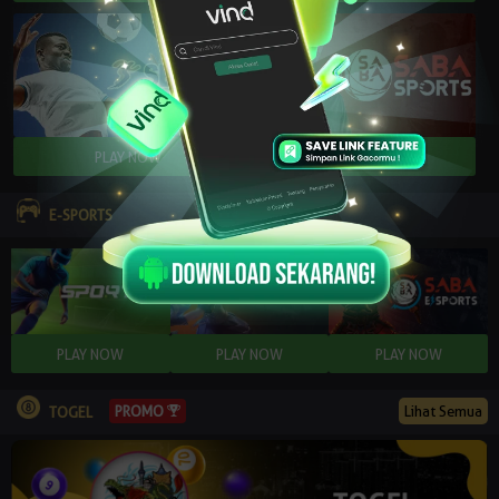
E-SPORTS
Lihat Semua
PROMO
TOGEL