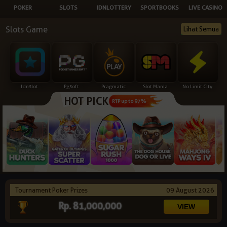
POKER
SLOTS
IDNLOTTERY
SPORTBOOKS
LIVE CASINO
NEW
Slots Game
Lihat Semua
TANGKAS
RTP
DEPOSIT
WITHDRAW
Idnslot
Pgsoft
Pragmatic
Slot Mania
No Limit City
HOT PICK
PROMOSI
RTP up to 97%
DOWNLOAD
REFERRAL
JACKPOT
Tournament Poker Prizes
09 August 2026
VIP MEMBER
Rp. 81,000,000
HUBUNGI KAMI